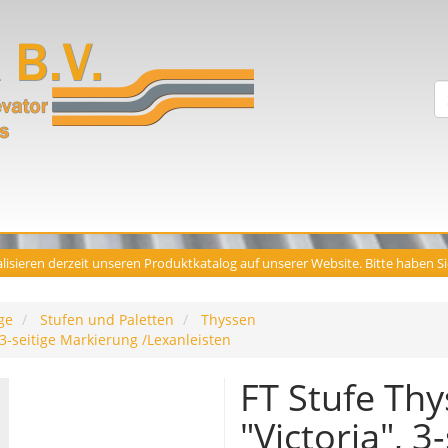
lisieren derzeit unseren Produktkatalog auf unserer Website. Bitte haben S
ge
Stufen und Paletten
Thyssen
3-seitige Markierung /Lexanleisten
FT Stufe Th
"Victoria", 